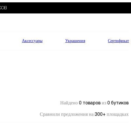
СОВ
Аксессуары
Украшения
Сертификат
0 товаров
0 бутиков
Найдено
из
300+
Сравнили предложения на
площадках