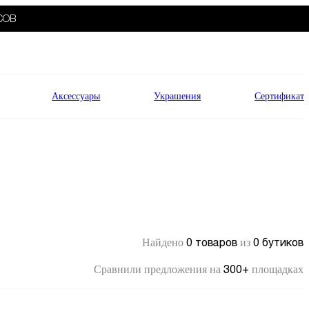
СОВ
Аксессуары
Украшения
Сертификат
0 товаров
0 бутиков
Найдено
из
300+
Сравнили предложения на
площадках