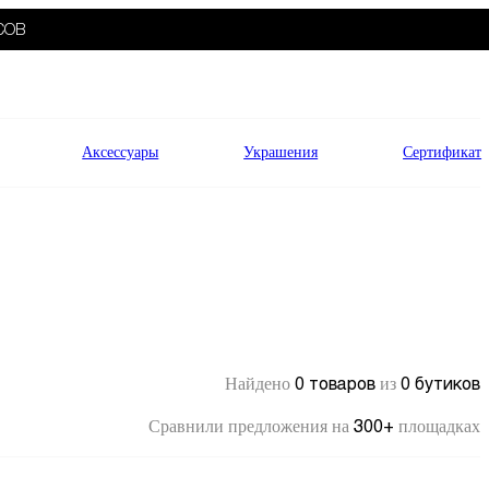
СОВ
Аксессуары
Украшения
Сертификат
0 товаров
0 бутиков
Найдено
из
300+
Сравнили предложения на
площадках