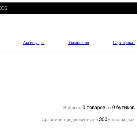
СОВ
Аксессуары
Украшения
Сертификат
0 товаров
0 бутиков
Найдено
из
300+
Сравнили предложения на
площадках