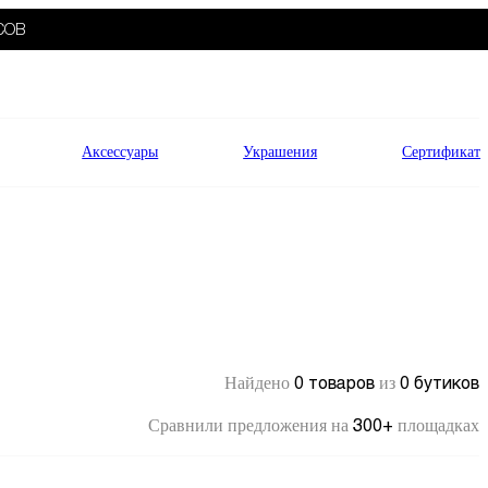
СОВ
Аксессуары
Украшения
Сертификат
0 товаров
0 бутиков
Найдено
из
300+
Сравнили предложения на
площадках