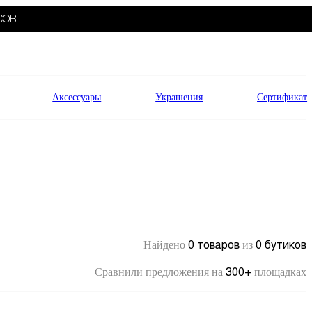
СОВ
Аксессуары
Украшения
Сертификат
0 товаров
0 бутиков
Найдено
из
300+
Сравнили предложения на
площадках