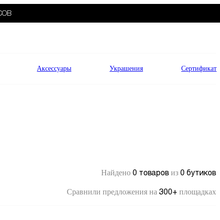
СОВ
Аксессуары
Украшения
Сертификат
0 товаров
0 бутиков
Найдено
из
300+
Сравнили предложения на
площадках