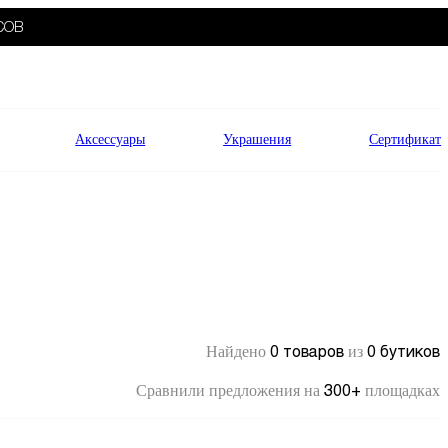
СОВ
Аксессуары
Украшения
Сертификат
0 товаров
0 бутиков
Найдено
из
300+
Сравнили предложения на
площадках