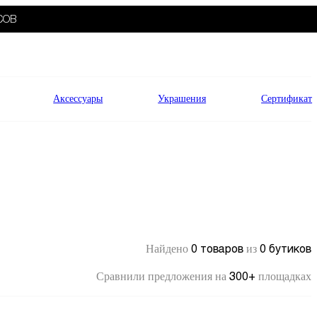
СОВ
Аксессуары
Украшения
Сертификат
0 товаров
0 бутиков
Найдено
из
300+
Сравнили предложения на
площадках