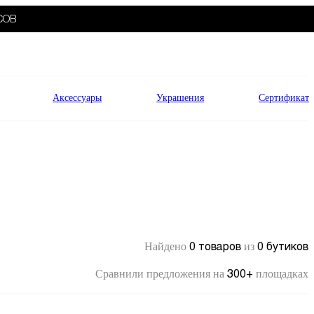
СОВ
Аксессуары
Украшения
Сертификат
0 товаров
0 бутиков
Найдено
из
300+
Сравнили предложения на
площадках