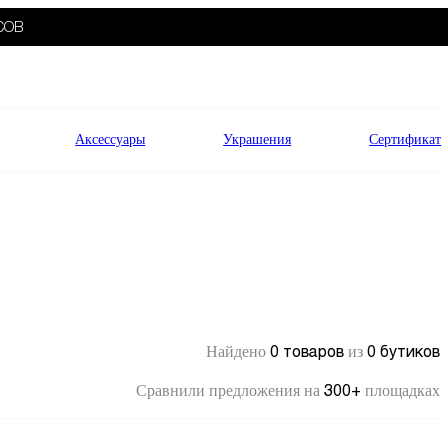
СОВ
Аксессуары
Украшения
Сертификат
0 товаров
0 бутиков
Найдено
из
300+
Сравнили предложения на
площадках