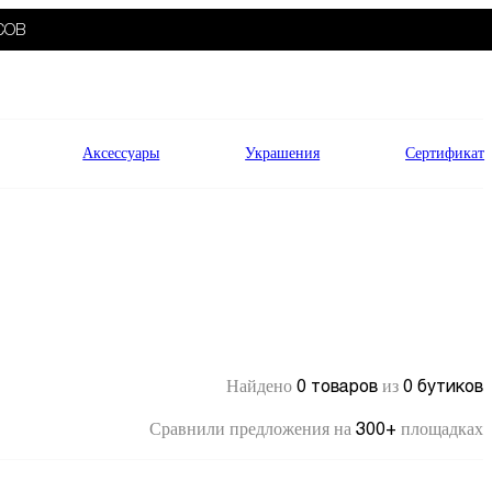
СОВ
Аксессуары
Украшения
Сертификат
0 товаров
0 бутиков
Найдено
из
300+
Сравнили предложения на
площадках