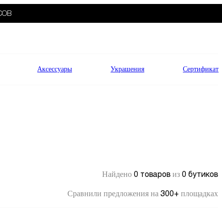
СОВ
Аксессуары
Украшения
Сертификат
0 товаров
0 бутиков
Найдено
из
300+
Сравнили предложения на
площадках