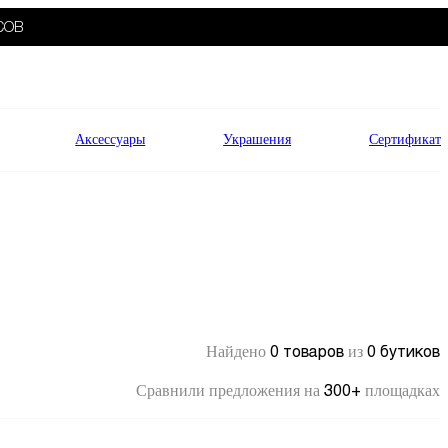
СОВ
Аксессуары
Украшения
Сертификат
0 товаров
0 бутиков
Найдено
из
300+
Сравнили предложения на
площадках