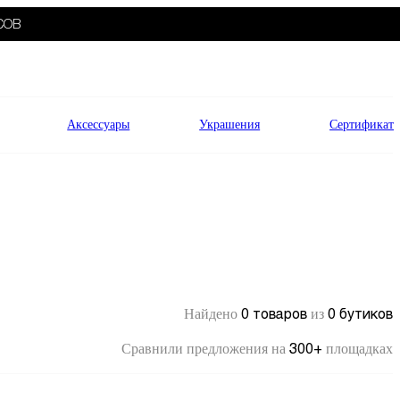
СОВ
Аксессуары
Украшения
Сертификат
0 товаров
0 бутиков
Найдено
из
300+
Сравнили предложения на
площадках