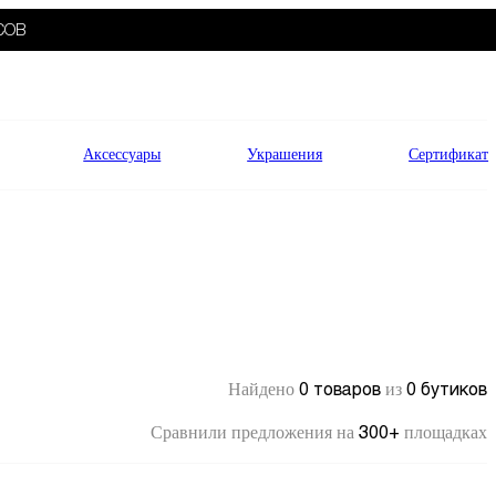
СОВ
Аксессуары
Украшения
Сертификат
0 товаров
0 бутиков
Найдено
из
300+
Сравнили предложения на
площадках