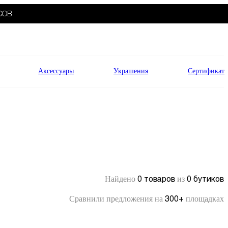
СОВ
Аксессуары
Украшения
Сертификат
0 товаров
0 бутиков
Найдено
из
300+
Сравнили предложения на
площадках