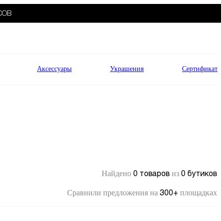
СОВ
Аксессуары
Украшения
Сертификат
0 товаров
0 бутиков
Найдено
из
300+
Сравнили предложения на
площадках