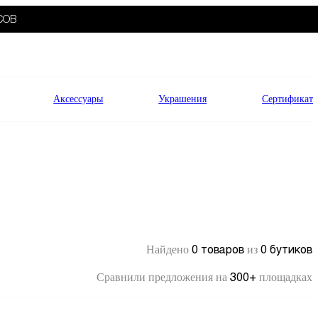
СОВ
Аксессуары
Украшения
Сертификат
0 товаров
0 бутиков
Найдено
из
300+
Сравнили предложения на
площадках