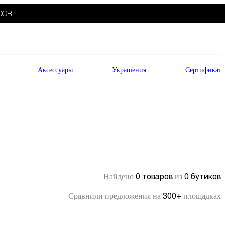
СОВ
Аксессуары
Украшения
Сертификат
0 товаров
0 бутиков
Найдено
из
300+
Сравнили предложения на
площадках