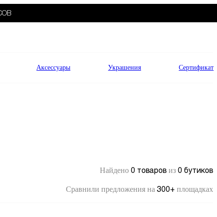
СОВ
Аксессуары
Украшения
Сертификат
0 товаров
0 бутиков
Найдено
из
300+
Сравнили предложения на
площадках