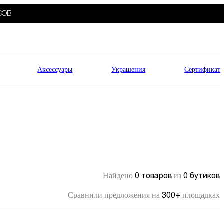
СОВ
Аксессуары
Украшения
Сертификат
0 товаров
0 бутиков
Найдено
из
300+
Сравнили предложения на
площадках