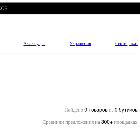
СОВ
Аксессуары
Украшения
Сертификат
0 товаров
0 бутиков
Найдено
из
300+
Сравнили предложения на
площадках