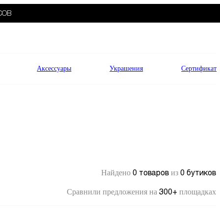
СОВ
Аксессуары
Украшения
Сертификат
0 товаров
0 бутиков
Найдено
из
300+
Сравнили предложения на
площадках