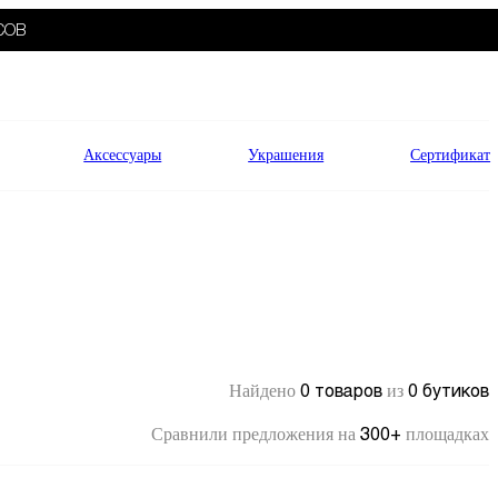
СОВ
Аксессуары
Украшения
Сертификат
0 товаров
0 бутиков
Найдено
из
300+
Сравнили предложения на
площадках