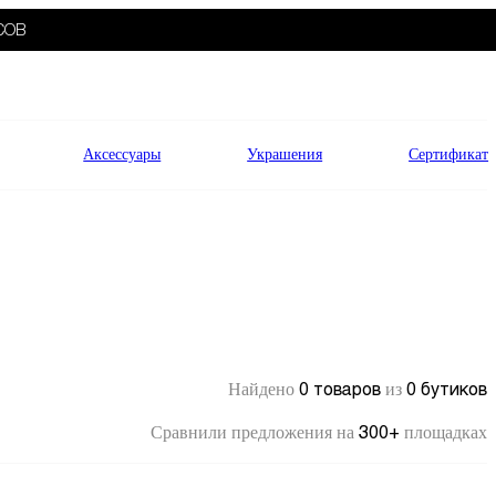
СОВ
Аксессуары
Украшения
Сертификат
0 товаров
0 бутиков
Найдено
из
300+
Сравнили предложения на
площадках