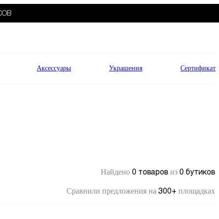
СОВ
Аксессуары
Украшения
Сертификат
0 товаров
0 бутиков
Найдено
из
300+
Сравнили предложения на
площадках