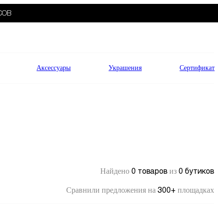
СОВ
Аксессуары
Украшения
Сертификат
0 товаров
0 бутиков
Найдено
из
300+
Сравнили предложения на
площадках