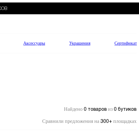
СОВ
Аксессуары
Украшения
Сертификат
0 товаров
0 бутиков
Найдено
из
300+
Сравнили предложения на
площадках