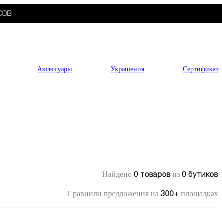
СОВ
Аксессуары
Украшения
Сертификат
0 товаров
0 бутиков
Найдено
из
300+
Сравнили предложения на
площадках