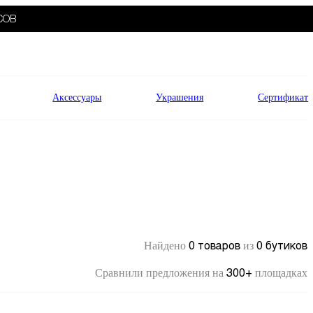
СОВ
Аксессуары
Украшения
Сертификат
0 товаров
0 бутиков
Найдено
из
300+
Сравнили предложения на
площадках