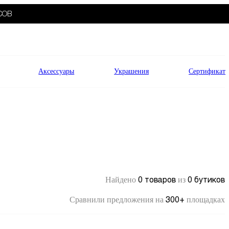
СОВ
Аксессуары
Украшения
Сертификат
0 товаров
0 бутиков
Найдено
из
300+
Сравнили предложения на
площадках