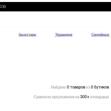
СОВ
Аксессуары
Украшения
Сертификат
0 товаров
0 бутиков
Найдено
из
300+
Сравнили предложения на
площадках