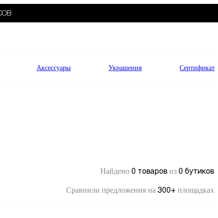
СОВ
Аксессуары
Украшения
Сертификат
0 товаров
0 бутиков
Найдено
из
300+
Сравнили предложения на
площадках