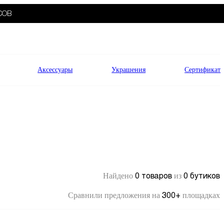
СОВ
Аксессуары
Украшения
Сертификат
0 товаров
0 бутиков
Найдено
из
300+
Сравнили предложения на
площадках