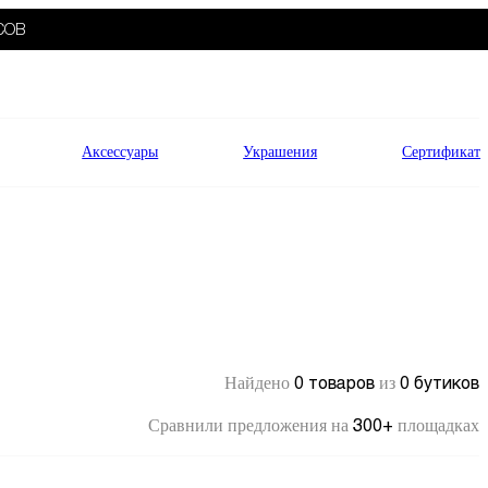
СОВ
Аксессуары
Украшения
Сертификат
0 товаров
0 бутиков
Найдено
из
300+
Сравнили предложения на
площадках