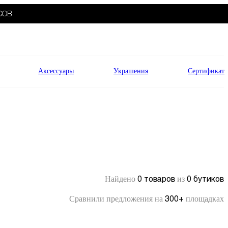
СОВ
Аксессуары
Украшения
Сертификат
0 товаров
0 бутиков
Найдено
из
300+
Сравнили предложения на
площадках