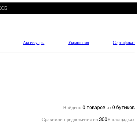
СОВ
Аксессуары
Украшения
Сертификат
0 товаров
0 бутиков
Найдено
из
300+
Сравнили предложения на
площадках