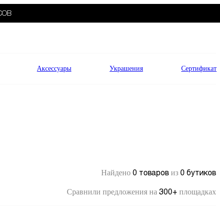
СОВ
Аксессуары
Украшения
Сертификат
0 товаров
0 бутиков
Найдено
из
300+
Сравнили предложения на
площадках