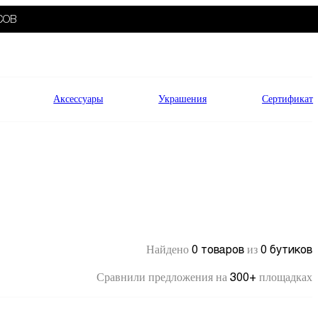
СОВ
Аксессуары
Украшения
Сертификат
0 товаров
0 бутиков
Найдено
из
300+
Сравнили предложения на
площадках