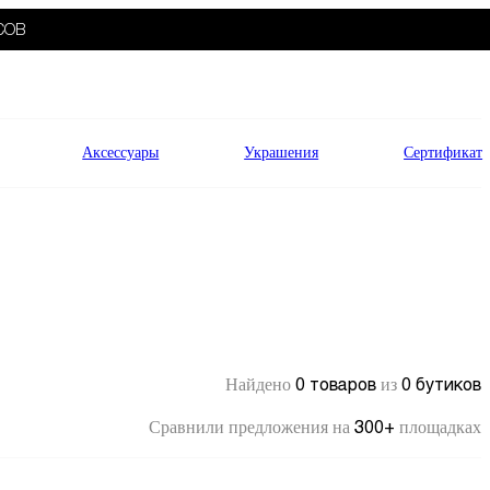
СОВ
Аксессуары
Украшения
Сертификат
0 товаров
0 бутиков
Найдено
из
300+
Сравнили предложения на
площадках