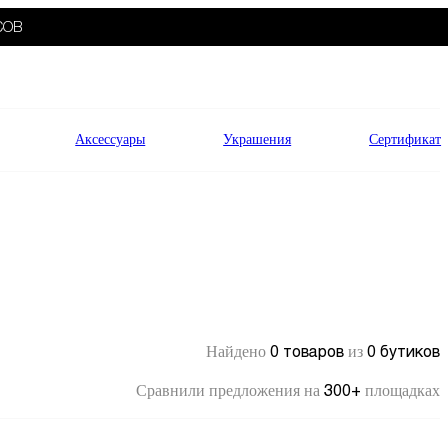
СОВ
Аксессуары
Украшения
Сертификат
0 товаров
0 бутиков
Найдено
из
300+
Сравнили предложения на
площадках