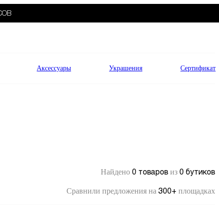
СОВ
Аксессуары
Украшения
Сертификат
0 товаров
0 бутиков
Найдено
из
300+
Сравнили предложения на
площадках