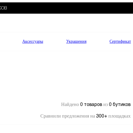
СОВ
Аксессуары
Украшения
Сертификат
0 товаров
0 бутиков
Найдено
из
300+
Сравнили предложения на
площадках