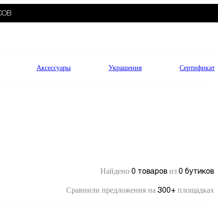
СОВ
Аксессуары
Украшения
Сертификат
0 товаров
0 бутиков
Найдено
из
300+
Сравнили предложения на
площадках