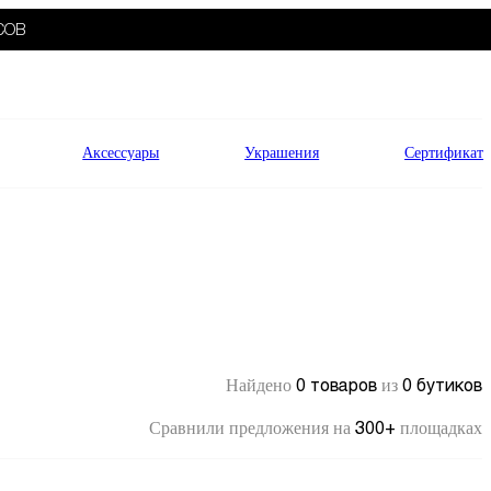
СОВ
Аксессуары
Украшения
Сертификат
0 товаров
0 бутиков
Найдено
из
300+
Сравнили предложения на
площадках