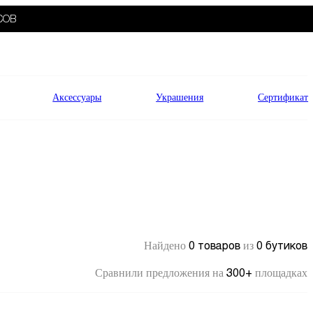
СОВ
Аксессуары
Украшения
Сертификат
0 товаров
0 бутиков
Найдено
из
300+
Сравнили предложения на
площадках