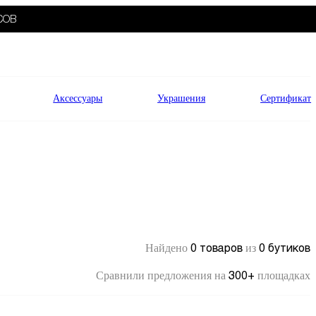
СОВ
Аксессуары
Украшения
Сертификат
0 товаров
0 бутиков
Найдено
из
300+
Сравнили предложения на
площадках