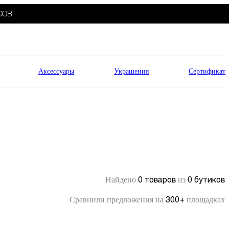
СОВ
Аксессуары
Украшения
Сертификат
0 товаров
0 бутиков
Найдено
из
300+
Сравнили предложения на
площадках