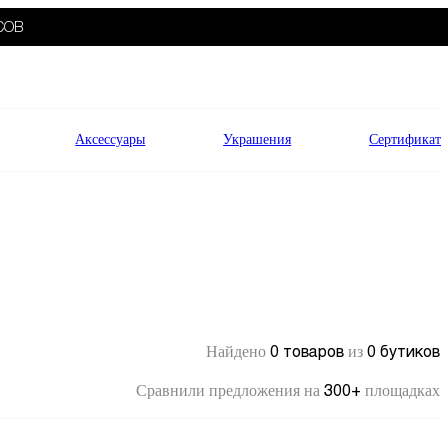
СОВ
Аксессуары
Украшения
Сертификат
0 товаров
0 бутиков
Найдено
из
300+
Сравнили предложения на
площадках